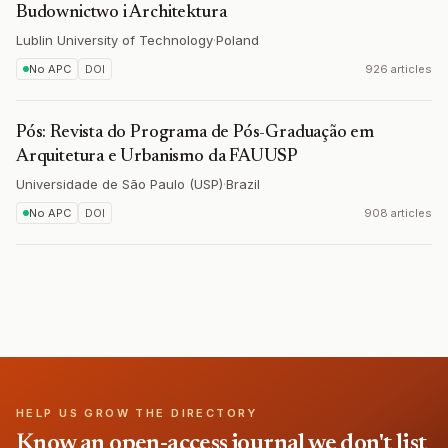
Budownictwo i Architektura
Lublin University of Technology
·
Poland
No APC
DOI
926 articles
Pós: Revista do Programa de Pós-Graduação em
Arquitetura e Urbanismo da FAUUSP
Universidade de São Paulo (USP)
·
Brazil
No APC
DOI
908 articles
HELP US GROW THE DIRECTORY
Know an open-access journal we don't list