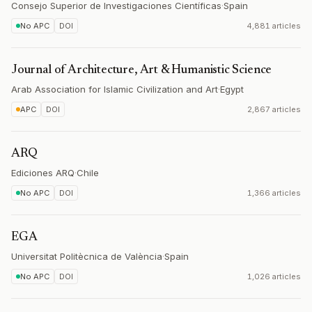
Consejo Superior de Investigaciones Científicas
·
Spain
No APC
DOI
4,881 articles
Journal of Architecture, Art & Humanistic Science
Arab Association for Islamic Civilization and Art
·
Egypt
APC
DOI
2,867 articles
ARQ
Ediciones ARQ
·
Chile
No APC
DOI
1,366 articles
EGA
Universitat Politècnica de València
·
Spain
No APC
DOI
1,026 articles