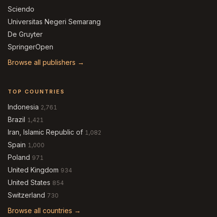
Sciendo
Universitas Negeri Semarang
De Gruyter
SpringerOpen
Browse all publishers →
TOP COUNTRIES
Indonesia
2,761
Brazil
1,421
Iran, Islamic Republic of
1,082
Spain
1,000
Poland
971
United Kingdom
934
United States
854
Switzerland
730
Browse all countries →