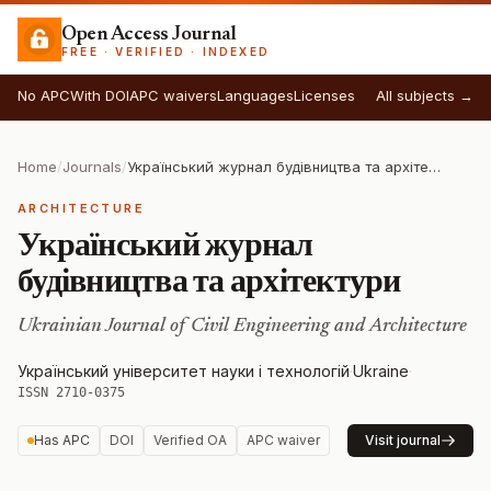
Open Access Journal
FREE · VERIFIED · INDEXED
No APC
With DOI
APC waivers
Languages
Licenses
All subjects →
Home
/
Journals
/
Український журнал будівництва та архітектури
ARCHITECTURE
Український журнал
будівництва та архітектури
Ukrainian Journal of Civil Engineering and Architecture
Український університет науки і технологій
·
Ukraine
·
ISSN 2710-0375
Has APC
DOI
Verified OA
APC waiver
Visit journal