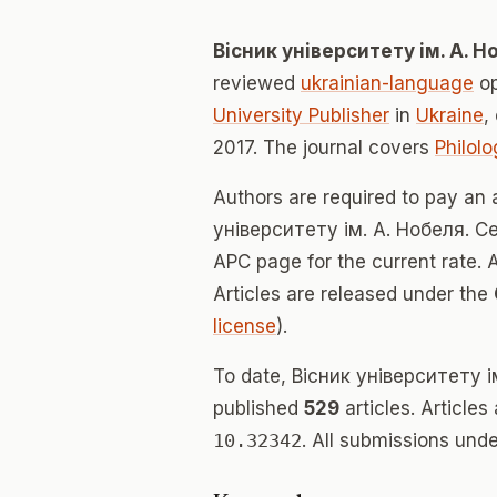
Вісник університету ім. А. Н
reviewed
ukrainian-language
op
University Publisher
in
Ukraine
,
2017. The journal covers
Philolo
Authors are required to pay an 
університету ім. А. Нобеля. Сер
APC page for the current rate. 
Articles are released under the
license
).
To date, Вісник університету і
published
529
articles. Articles
10.32342
. All submissions und