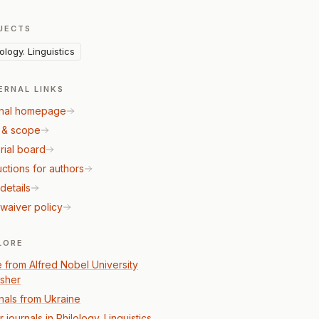
JECTS
lology. Linguistics
ERNAL LINKS
nal homepage
 & scope
rial board
uctions for authors
details
waiver policy
LORE
 from Alfred Nobel University
isher
nals from Ukraine
 journals in Philology. Linguistics