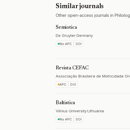
Similar journals
Other open-access journals in Philology
Semiotica
De Gruyter
·
Germany
No APC
DOI
Revista CEFAC
Associação Brasileira de Motricidade O
APC
DOI
Baltistica
Vilnius University
·
Lithuania
No APC
DOI