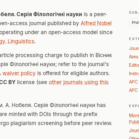
SUB
обеля. Серія Філологічні науки
is a peer-
Phi
en-access journal published by
Alfred Nobel
 operating under an open-access model since
EXT
gy. Linguistics
.
Jour
article processing charge to publish in Вісник
Aims
ія Філологічні науки; refer to the journal's
Edito
A
waiver policy
is offered for eligible authors.
Instr
CC BY
license (see
other journals using this
APC 
APC 
м. А. Нобеля. Серія Філологічні науки has
EXP
 are minted with DOIs through the prefix
More
Publ
ergo plagiarism screening before peer review.
Jour
Other