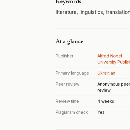
Keywords
literature, linguistics, translati
At a glance
Publisher
Alfred Nobel
University Publis
Primary language
Ukrainian
Peer review
Anonymous pee
review
Review time
4 weeks
Plagiarism check
Yes