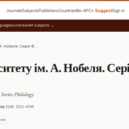
Journals
Subjects
Publishers
Countries
No‑APC
+ Suggest
Sign in
guages
Licenses
All subjects →
Вісник університету ім. А. Нобеля. Серія Філологічні науки
ситету ім. А. Нобеля. Сер
 Series Philology
ine
·
ISSN 2523-4749
ver