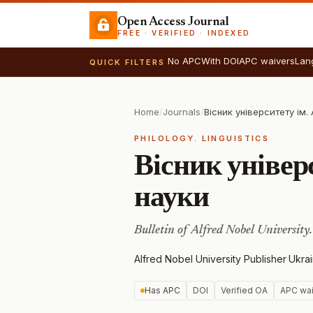
Open Access Journal
FREE · VERIFIED · INDEXED
No APC
With DOI
APC waivers
Lan
QUICK FILTERS
Home
/
Journals
/
PHILOLOGY. LINGUISTICS
Вісник універ
науки
Bulletin of Alfred Nobel University.
Alfred Nobel University Publisher
·
Ukra
Has APC
DOI
Verified OA
APC wai