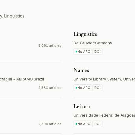
. Linguistics.
Linguistics
De Gruyter
·
Germany
5,091 articles
No APC
DOI
Names
rofacial - ABRAMO
·
Brazil
University Library System, Univer
2,580 articles
No APC
DOI
Leitura
Universidade Federal de Alagoa
2,309 articles
No APC
DOI