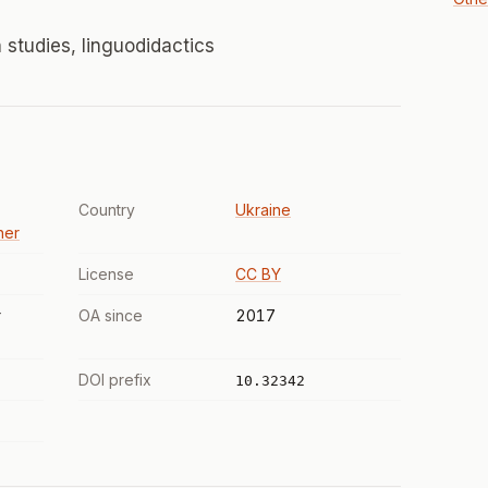
on studies, linguodidactics
Country
Ukraine
her
License
CC BY
r
OA since
2017
DOI prefix
10.32342