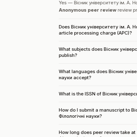
Yes — Вісник університету ім. А. Но
Anonymous peer review
review p
Does Вісник університету ім. А. Н
article processing charge (APC)?
What subjects does Вісник універс
publish?
What languages does Вісник уніве
науки accept?
What is the ISSN of Вісник універ
How do I submit a manuscript to В
Філологічні науки?
How long does peer review take at