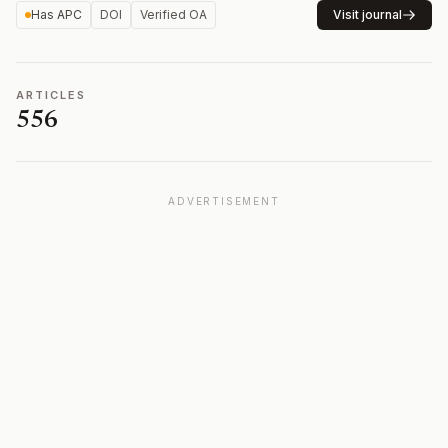
Has APC
DOI
Verified OA
Visit journal
ARTICLES
556
ADVERTISEMENT