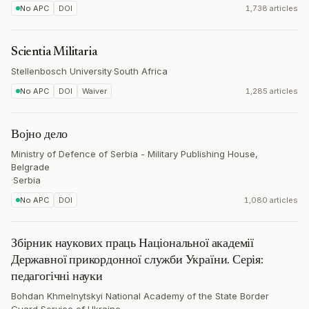
No APC
DOI
1,738 articles
Scientia Militaria
Stellenbosch University
·
South Africa
No APC
DOI
Waiver
1,285 articles
Војно дело
Ministry of Defence of Serbia - Military Publishing House,
Belgrade
·
Serbia
No APC
DOI
1,080 articles
Збірник наукових праць Національної академії
Державної прикордонної служби України. Серія:
педагогічні науки
Bohdan Khmelnytskyi National Academy of the State Border