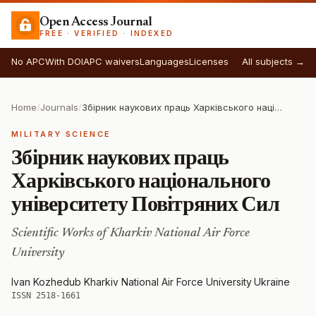
Open Access Journal
FREE · VERIFIED · INDEXED
No APC
With DOI
APC waivers
Languages
Licenses
All subjects →
Home
/
Journals
/
Збірник наукових праць Харківського національного університету Повітряних Сил
MILITARY SCIENCE
Збірник наукових праць
Харківського національного
університету Повітряних Сил
Scientific Works of Kharkiv National Air Force
University
Ivan Kozhedub Kharkiv National Air Force University
·
Ukraine
·
ISSN 2518-1661