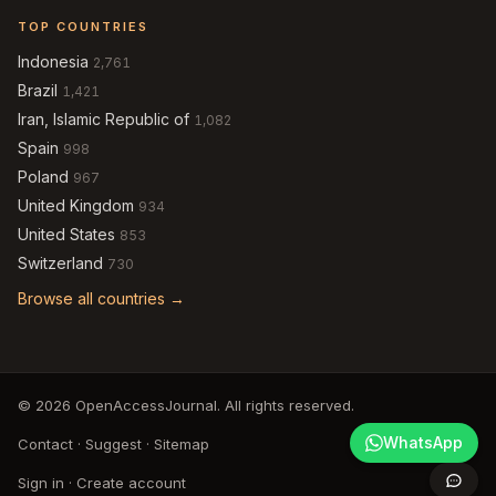
TOP COUNTRIES
Indonesia
2,761
Brazil
1,421
Iran, Islamic Republic of
1,082
Spain
998
Poland
967
United Kingdom
934
United States
853
Switzerland
730
Browse all countries →
© 2026 OpenAccessJournal. All rights reserved.
WhatsApp
Contact
·
Suggest
·
Sitemap
Sign in
·
Create account