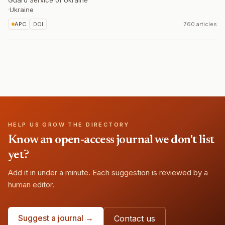
Guard Service of Ukraine
·
Ukraine
APC
DOI
760 articles
HELP US GROW THE DIRECTORY
Know an open-access journal we don't list
yet?
Add it in under a minute. Each suggestion is reviewed by a
human editor.
Suggest a journal →
Contact us