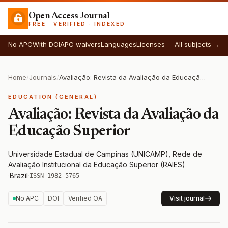
Open Access Journal
FREE · VERIFIED · INDEXED
No APC
With DOI
APC waivers
Languages
Licenses
All subjects →
Home
/
Journals
/
Avaliação: Revista da Avaliação da Educação Superior
EDUCATION (GENERAL)
Avaliação: Revista da Avaliação da
Educação Superior
Universidade Estadual de Campinas (UNICAMP), Rede de
Avaliação Institucional da Educação Superior (RAIES)
·
Brazil
·
ISSN 1982-5765
No APC
DOI
Verified OA
Visit journal