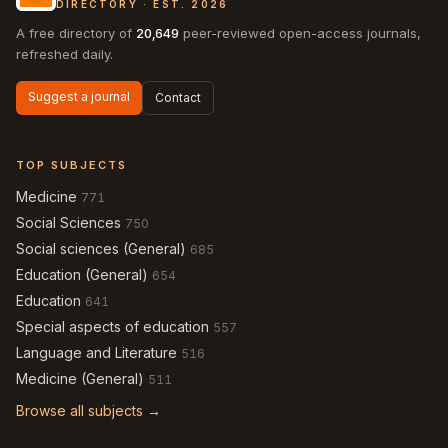
DIRECTORY · EST. 2026
A free directory of
20,649
peer-reviewed open-access journals,
refreshed daily.
Suggest a journal
Contact
TOP SUBJECTS
Medicine
771
Social Sciences
750
Social sciences (General)
685
Education (General)
654
Education
641
Special aspects of education
557
Language and Literature
516
Medicine (General)
511
Browse all subjects →