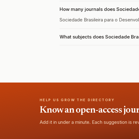
How many journals does Sociedade 
Sociedade Brasileira para o Desenvo
What subjects does Sociedade Bras
HELP US GROW THE DIRECTORY
Know an open-access journa
Add it in under a minute. Each suggestion is r