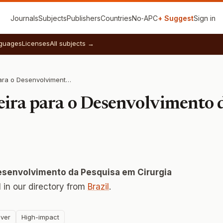
Journals
Subjects
Publishers
Countries
No‑APC
+ Suggest
Sign in
guages
Licenses
All subjects →
Sociedade Brasileira para o Desenvolvimento da Pesquisa em Cirurgia
eira para o Desenvolvimento 
Desenvolvimento da Pesquisa em Cirurgia
 in our directory from
Brazil
.
ver
High-impact