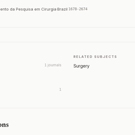
mento da Pesquisa em Cirurgia
·
Brazil
·
1678-2674
RELATED SUBJECTS
1 journals
Surgery
1
ons