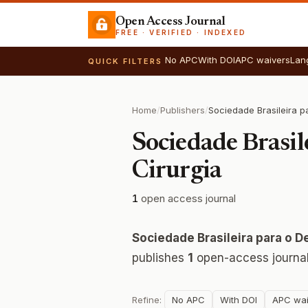
Open Access Journal
FREE · VERIFIED · INDEXED
No APC
With DOI
APC waivers
Lan
QUICK FILTERS
Home
/
Publishers
/
Sociedade Brasil
Cirurgia
1
open access journal
Sociedade Brasileira para o 
publishes
1
open-access journal
Refine:
No APC
With DOI
APC wai